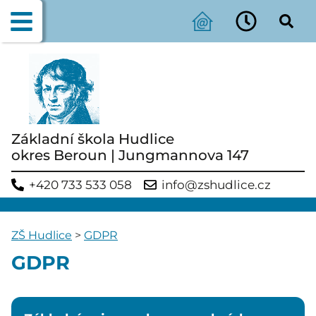
Základní škola Hudlice
okres Beroun | Jungmannova 147
+420 733 533 058
info@zshudlice.cz
ZŠ Hudlice
>
GDPR
GDPR