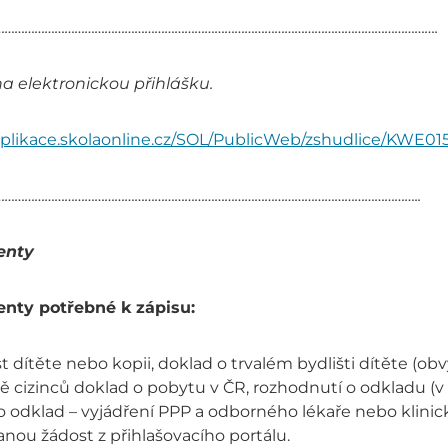
…………………………………………………………………………………………………………………….
a elektronickou přihlášku.
/aplikace.skolaonline.cz/SOL/PublicWeb/zshudlice/KWE01
………………………………………………………………………………………………………………..
enty
nty potřebné k zápisu:
st dítěte nebo kopii, doklad o trvalém bydlišti dítěte (o
ě cizinců doklad o pobytu v ČR, rozhodnutí o odkladu (v p
o odklad – vyjádření PPP a odborného lékaře nebo klini
nou žádost z přihlašovacího portálu.