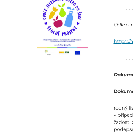
………………
Odkaz n
https:/
………………
Dokum
Dokume
rodný li
v případ
žádosti 
podepsa