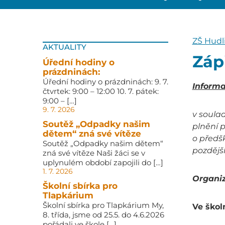
ZŠ Hudl
AKTUALITY
Zápi
Úřední hodiny o
prázdninách:
Úřední hodiny o prázdninách: 9. 7.
Informa
čtvrtek: 9:00 – 12:00 10. 7. pátek:
9:00 – […]
9. 7. 2026
v soulad
Soutěž „Odpadky našim
plnění 
dětem“ zná své vítěze
o předš
Soutěž „Odpadky našim dětem“
pozdějš
zná své vítěze Naši žáci se v
uplynulém období zapojili do […]
1. 7. 2026
Organiz
Školní sbírka pro
Tlapkárium
Školní sbírka pro Tlapkárium My,
Ve škol
8. třída, jsme od 25.5. do 4.6.2026
pořádali ve škole […]