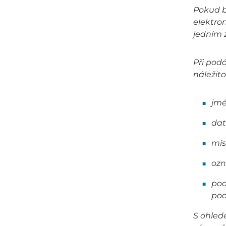
Pokud b
elektro
jedním 
Při pod
náležito
jmé
dat
mís
ozn
pod
pod
S ohled