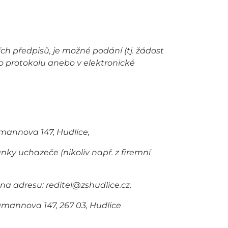
ích předpisů, je možné podání (tj. žádost
o protokolu anebo v elektronické
mannova 147, Hudlice,
ky uchazeče (nikoliv např. z firemní
a adresu: reditel@zshudlice.cz,
gmannova 147, 267 03, Hudlice