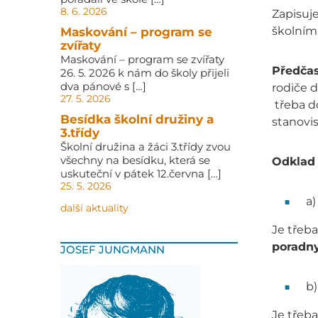
8. 6. 2026
Zapisuj
školním
Maskování – program se
zvířaty
Maskování – program se zvířaty
Předčas
26. 5. 2026 k nám do školy přijeli
dva pánové s […]
rodiče d
27. 5. 2026
třeba d
Besídka školní družiny a
stanovi
3.třídy
Školní družina a žáci 3.třídy zvou
všechny na besídku, která se
Odklad 
uskuteční v pátek 12.června […]
25. 5. 2026
a
další aktuality
Je třeba
poradny
JOSEF JUNGMANN
b
Je třeba