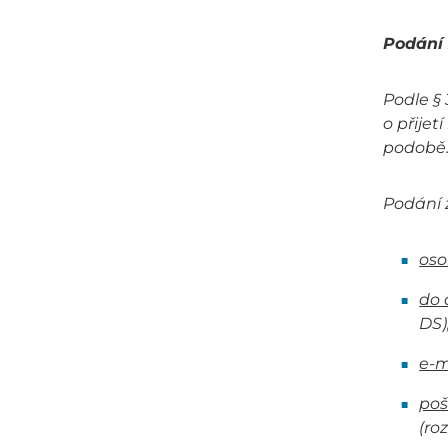
Podání 
Podle § 
o přije
podobě
Podání 
os
do 
DS)
e-m
po
(ro