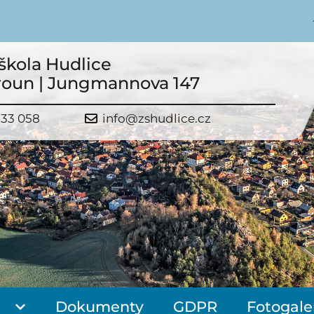
škola Hudlice
roun | Jungmannova 147
533 058
info@zshudlice.cz
Dokumenty
GDPR
Fotogale