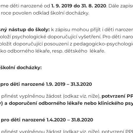
eme děti narozené od
1. 9. 2019 do 31. 8. 2020
. Dále zapi
 roce povolen odklad školní docházky.
ný nástup do školy:
k zápisu mohou přijít i děti naroz
oloží psychologické doporučující vyšetření. Pro děti na
oložit doporučující posouzení z pedagogicko-psychologi
sko odborného lékaře, resp. dětského lékaře.
školní docházky:
)
pro děti narozené 1.9. 2019 – 31.3.2020
 přinést vyplněnou žádost (odkaz viz. níže),
potvrzení P
) a doporučení odborného lékaře nebo klinického ps
)
pro děti narozené 1.4.2020 – 31.8.2020
 přinést vyplněnou žádost (odkaz viz. níže), potvrzení