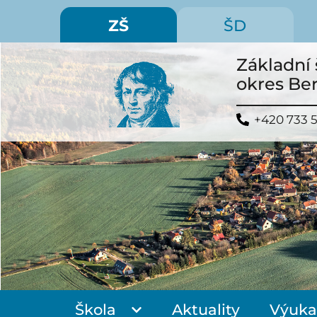
ZŠ
ŠD
Základní 
okres Be
+420 733 
Škola
Aktuality
Výuka