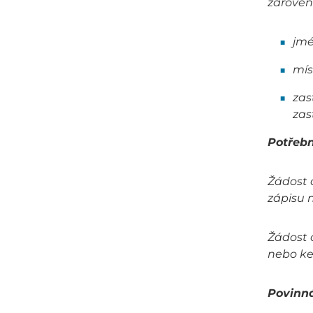
zároveň
jmé
mís
zas
zas
Potřebn
Žádost o
zápisu 
Žádost o
nebo ke
Povinná