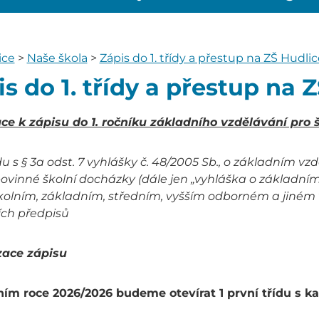
ice
>
Naše škola
>
Zápis do 1. třídy a přestup na ZŠ Hudlic
s do 1. třídy a přestup na 
ce k zápisu do 1. ročníku základního vzdělávání pro 
u s § 3a odst. 7 vyhlášky č. 48/2005 Sb., o základním v
povinné školní docházky (dále jen „vyhláška o základním
kolním, základním, středním, vyšším odborném a jiném v
ích předpisů
ace zápisu
ním roce 2026/2026 budeme otevírat 1 první třídu s ka