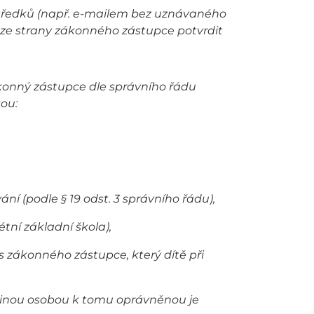
středků (např. e-mailem bez uznávaného
ů ze strany zákonného zástupce potvrdit
ákonný zástupce dle správního řádu
sou:
ní (podle § 19 odst. 3 správního řádu),
tní základní škola),
 zákonného zástupce, který dítě při
jinou osobou k tomu oprávněnou je