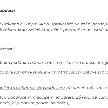
žádosti
37 zákona č. 500/2004 Sb., správní řád, ve znění pozdějš
tí k základnímu vzdělávání) učinit písemně nebo ústně d
.
žádosti:
obním podáním
během zápisu ve škole na adrese: Jung
datové schránky školy
(n4ymmtf) z osobní datové schrán
,
ailem s elektronickým podpisem
zákonného zástupce n
štou doporučeným dopisem
na adresu: ZŠ Hudlice, Jun
zhodující je datum podání na poštu).