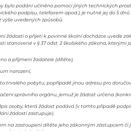
y bylo podání učiněno pomocí jiných technických pro
nického podpisu, telefaxem apod.), je nutné jej do 5 dn
z výše uvedených způsobů.
ání žádosti o přijetí k povinné školní docházce uvede z
sti stanovené v § 37 odst. 2 školského zákona, kterými j
no a příjmení žadatele (dítěte),
um narození,
to trvalého pobytu, popřípadě jinou adresu pro doručová
ačení správního orgánu, jemuž je žádost určena (konkré
pis osoby, která žádost podává (v tomto případě podpis
ání žádosti zastupuje).
em na zastoupení dítěte jeho zákonným zástupcem či 