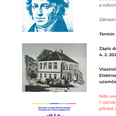
a odbor
Základní
Termín 
Zápis d
4. 2. 20
Vlastní
Elektro
uzamče
Níže uv
1. roční
přinést 