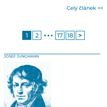
Celý článek >>
…
1
2
17
18
>
JOSEF JUNGMANN