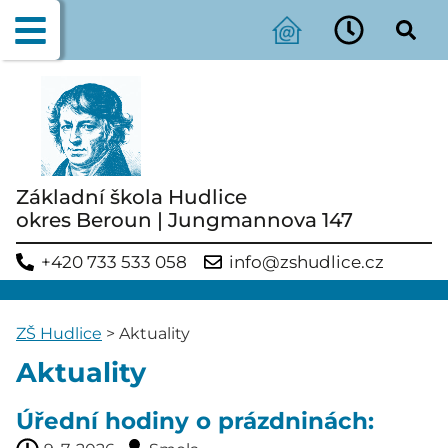
Základní škola Hudlice
okres Beroun | Jungmannova 147
+420 733 533 058
info@zshudlice.cz
ZŠ Hudlice
>
Aktuality
Aktuality
Úřední hodiny o prázdninách: