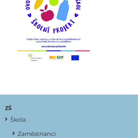
ZŠ
Škola
Zaměstnanci