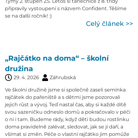
Týmy 2. stupeň ZŠ. Letos si tanečnice z 8. třídy
připravily vystoupení s názvem Confident. Těšíme
se na další ročník! :)
Celý článek >>
„Rajčátko na doma“ – školní
družina
29. 4. 2026
Záhrubská
Ve školní družině jsme si společně zaseli semínka
rajčátek do pařeniště a s dětmi jsme pozorovali
jejich růst a vývoj. Teď nastal čas, aby si každé dítě
svou sazeničku odneslo domů a pokračovalo v péči
o ni i tam. Budeme rády, když děti budou rostlinku
doma pravidelně zalévat, sledovat, jak se jí daří, a
všímat si změn. Péče o vlastní rajčátko jim pomůže