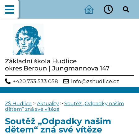
Základní škola Hudlice
okres Beroun | Jungmannova 147
+420 733 533 058
info@zshudlice.cz
ZŠ Hudlice
>
Aktuality
>
Soutěž „Odpadky našim
dětem“ zná své vítěze
Soutěž „Odpadky našim
dětem“ zná své vítěze