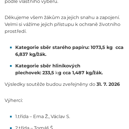
podle vlastního výběru.
Děkujeme všem žákům za jejich snahu a zapojení.
Velmi si vážíme jejich přístupu k ochraně životního
prostředí.
Kategorie sběr starého papíru:
1073,5 kg cca
6,837 kg/žák.
Kategorie sběr hliníkových
plechovek:
233,5
k
g cca 1,487 kg/žák.
Výsledky soutěže budou zveřejněny do
31. 7. 2026
Výherci:
1.třída – Ema Ž., Václav S.
2.třída – Tomáš Š.