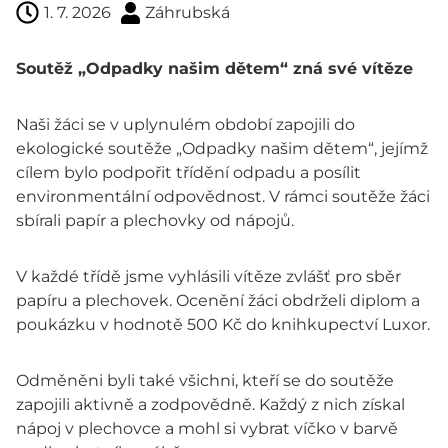
1. 7. 2026
Záhrubská
Soutěž „Odpadky našim dětem“ zná své vítěze
Naši žáci se v uplynulém období zapojili do
ekologické soutěže „Odpadky našim dětem“, jejímž
cílem bylo podpořit třídění odpadu a posílit
environmentální odpovědnost. V rámci soutěže žáci
sbírali papír a plechovky od nápojů.
V každé třídě jsme vyhlásili vítěze zvlášť pro sběr
papíru a plechovek. Ocenění žáci obdrželi diplom a
poukázku v hodnotě 500 Kč do knihkupectví Luxor.
Odměněni byli také všichni, kteří se do soutěže
zapojili aktivně a zodpovědně. Každý z nich získal
nápoj v plechovce a mohl si vybrat víčko v barvě