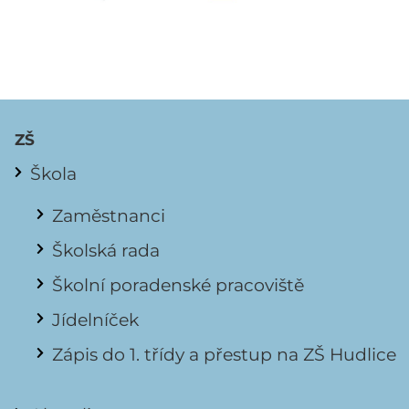
ZŠ
Škola
Zaměstnanci
Školská rada
Školní poradenské pracoviště
Jídelníček
Zápis do 1. třídy a přestup na ZŠ Hudlice