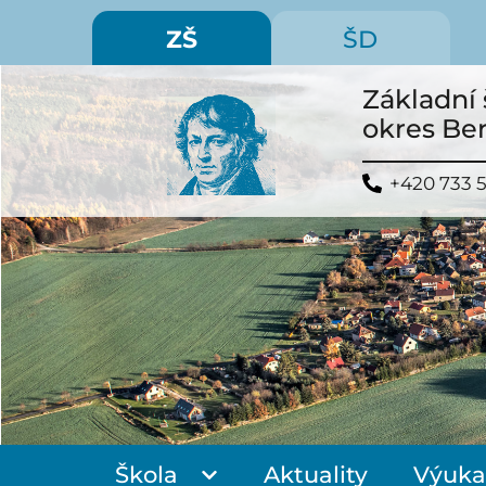
ZŠ
ŠD
Základní 
okres Be
+420 733 
Škola
Aktuality
Výuka