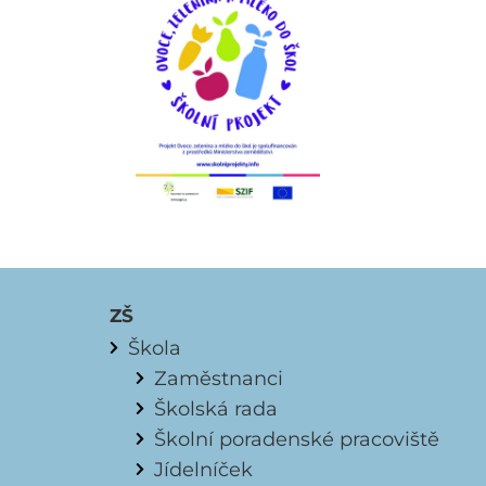
ZŠ
Škola
Zaměstnanci
Školská rada
Školní poradenské pracoviště
Jídelníček