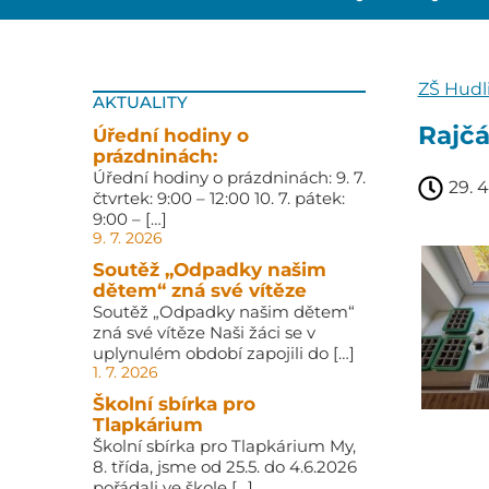
ZŠ Hudl
AKTUALITY
Rajčá
Úřední hodiny o
prázdninách:
Úřední hodiny o prázdninách: 9. 7.
29. 
čtvrtek: 9:00 – 12:00 10. 7. pátek:
9:00 – […]
9. 7. 2026
Soutěž „Odpadky našim
dětem“ zná své vítěze
Soutěž „Odpadky našim dětem“
zná své vítěze Naši žáci se v
uplynulém období zapojili do […]
1. 7. 2026
Školní sbírka pro
Tlapkárium
Školní sbírka pro Tlapkárium My,
8. třída, jsme od 25.5. do 4.6.2026
pořádali ve škole […]