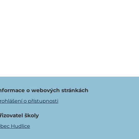
nformace o webových stránkách
rohlášení o přístupnosti
řizovatel školy
bec Hudlice