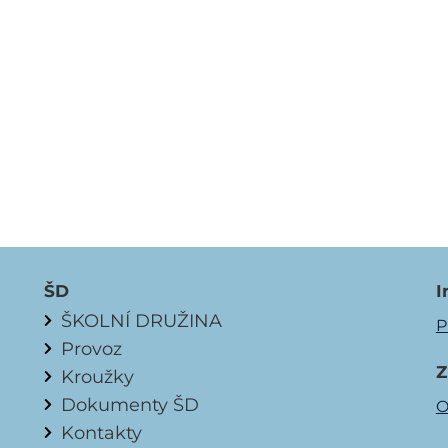
ŠD
I
ŠKOLNÍ DRUŽINA
P
Provoz
Z
Kroužky
Dokumenty ŠD
O
Kontakty