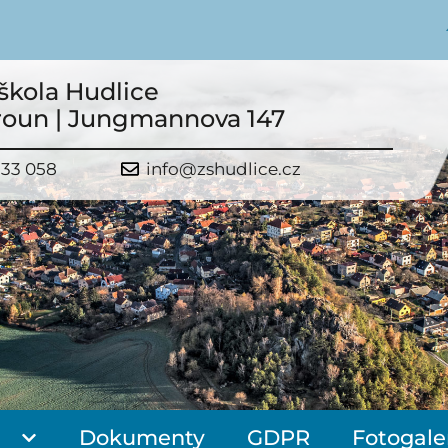
škola Hudlice
roun | Jungmannova 147
533 058
info@zshudlice.cz
Dokumenty
GDPR
Fotogale