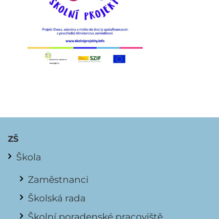
ZŠ
Škola
Zaměstnanci
Školská rada
Školní poradenské pracoviště