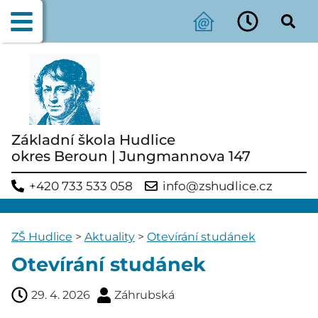
Základní škola Hudlice
okres Beroun | Jungmannova 147
+420 733 533 058
info@zshudlice.cz
ZŠ Hudlice
>
Aktuality
>
Otevírání studánek
Otevírání studánek
29. 4. 2026
Záhrubská