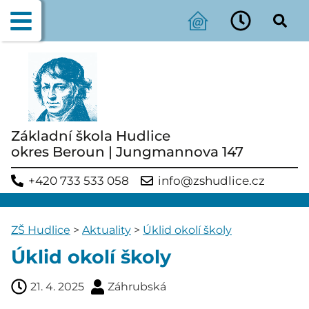
Základní škola Hudlice
okres Beroun | Jungmannova 147
+420 733 533 058
info@zshudlice.cz
ZŠ Hudlice
>
Aktuality
>
Úklid okolí školy
Úklid okolí školy
21. 4. 2025
Záhrubská