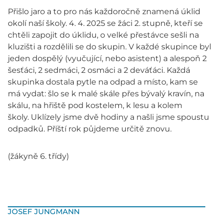
Přišlo
jaro
a to pro nás každoročně znamená úklid
okolí naší školy. 4. 4. 2025
se
žáci
2.
s
tup
ně, kteří se
chtěli zapojit do úklidu,
o velké přestávce sešli na
kluzišti
a ro
zdělili se do skupin.
V každé skupince byl
jeden
dospělý (vyučující, nebo asistent) a alespoň 2
šesťáci, 2
sedmáci, 2 osmáci a 2 deváťáci. Každá
skupinka dostala pytle na odpad a
místo, kam se
má vydat:
šlo se
k malé skále přes bývalý
krav
í
n, na
skálu,
na hřiště pod kostelem, k lesu a kolem
školy.
Uklízely jsme dv
ě
hodiny
a našli jsme spoustu
odpadků
.
Příští rok půjdeme určitě znovu.
(žákyně 6. třídy)
JOSEF JUNGMANN